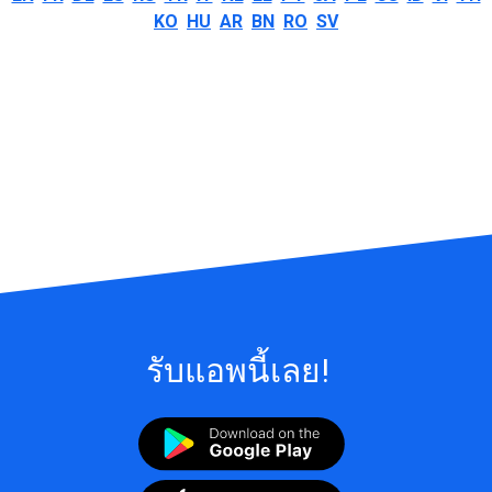
KO
HU
AR
BN
RO
SV
รับแอพนี้เลย!