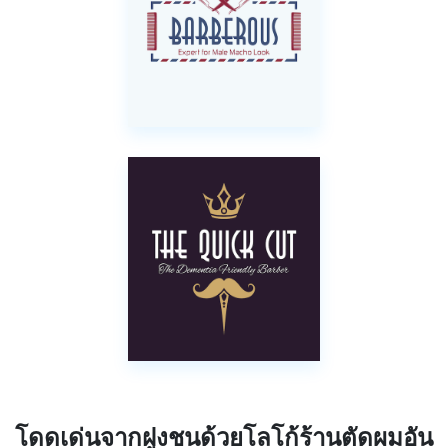
โดดเด่นจากฝูงชนด้วยโลโก้ร้านตัดผมอัน