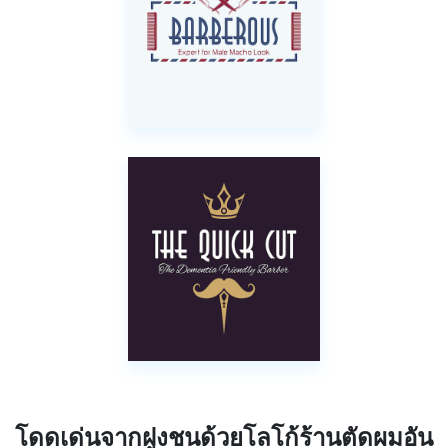
โดดเด่นจากฝูงชนด้วยโลโก้ร้านตัดผมอัน