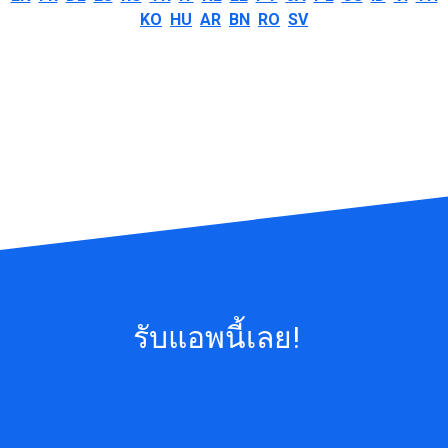
KO
HU
AR
BN
RO
SV
รับแอพนี้เลย!