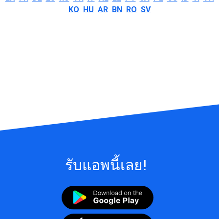
KO
HU
AR
BN
RO
SV
รับแอพนี้เลย!