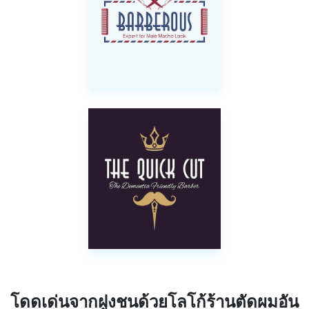
โดดเด่นจากฝูงชนด้วยโลโก้ร้านตัดผมอัน