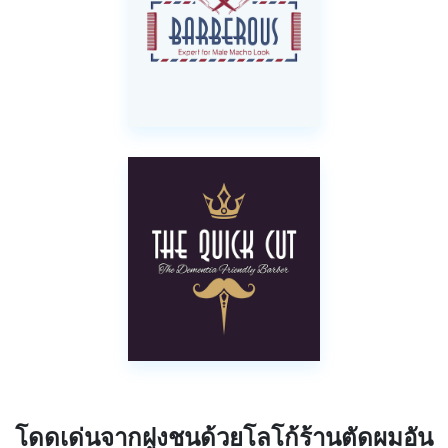
โดดเด่นจากฝูงชนด้วยโลโก้ร้านตัดผมอัน