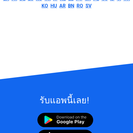
KO
HU
AR
BN
RO
SV
รับแอพนี้เลย!