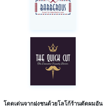
โดดเด่นจากฝูงชนด้วยโลโก้ร้านตัดผมอัน