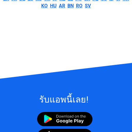
KO
HU
AR
BN
RO
SV
รับแอพนี้เลย!