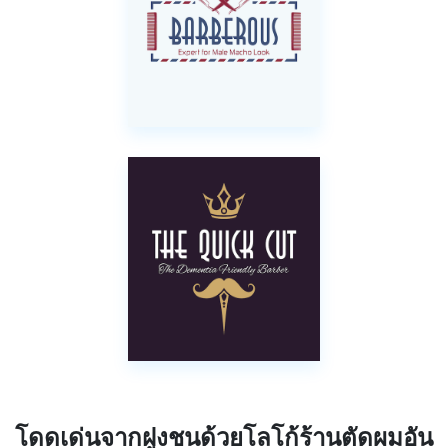
โดดเด่นจากฝูงชนด้วยโลโก้ร้านตัดผมอัน