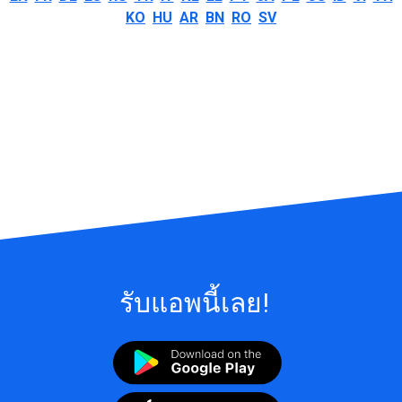
KO
HU
AR
BN
RO
SV
รับแอพนี้เลย!