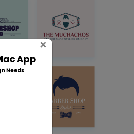
Close
×
 Mac App
gn Needs