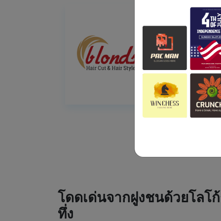
โดดเด่นจากฝูงชนด้วยโลโก้
ทึ่ง