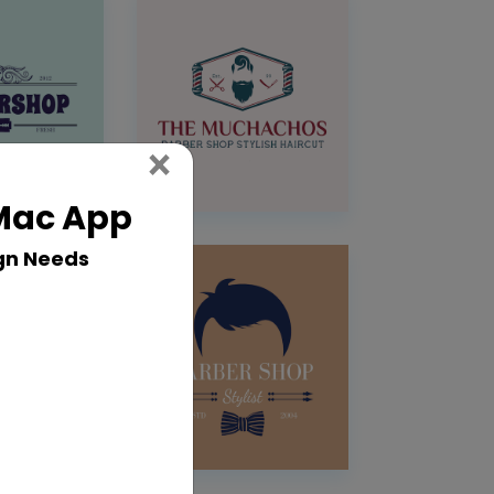
Close
×
 Mac App
gn Needs