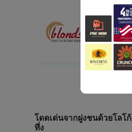
โดดเด่นจากฝูงชนด้วยโลโก้
ทึ่ง