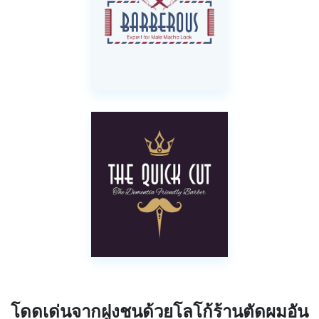
โดดเด่นจากฝูงชนด้วยโลโก้ร้านตัดผมอัน