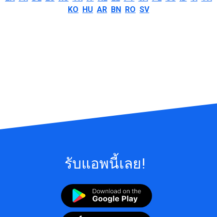
KO
HU
AR
BN
RO
SV
รับแอพนี้เลย!