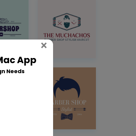
Close
×
 Mac App
gn Needs