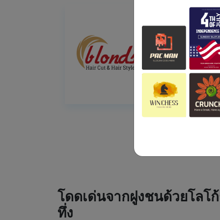
โดดเด่นจากฝูงชนด้วยโลโก้
ทึ่ง