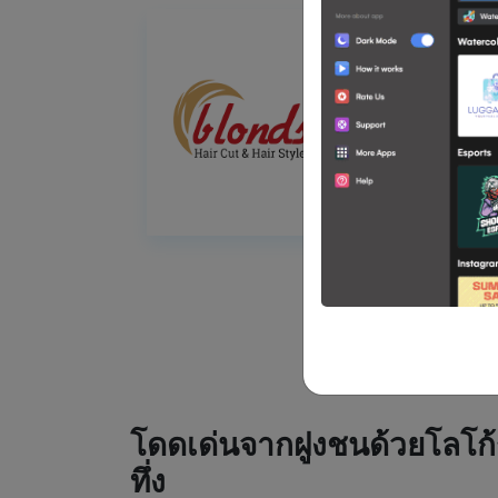
โดดเด่นจากฝูงชนด้วยโลโก้
ทึ่ง