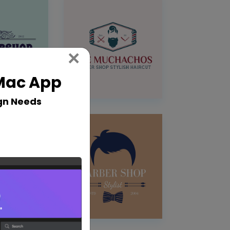
Close
×
 Mac App
gn Needs