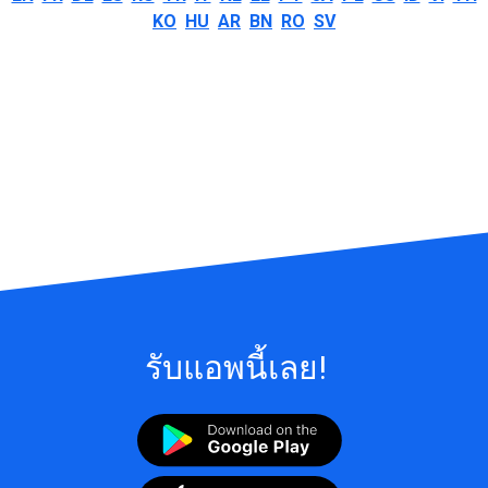
KO
HU
AR
BN
RO
SV
รับแอพนี้เลย!