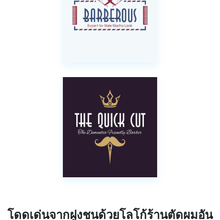
โดดเด่นจากฝูงชนด้วยโลโก้ร้านตัดผมอัน