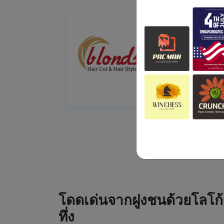
โดดเด่นจากฝูงชนด้วยโลโก้
ทึ่ง