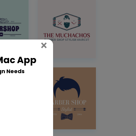
Close
×
 Mac App
gn Needs