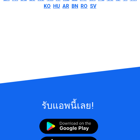
KO
HU
AR
BN
RO
SV
รับแอพนี้เลย!