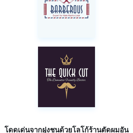
โดดเด่นจากฝูงชนด้วยโลโก้ร้านตัดผมอัน