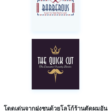
โดดเด่นจากฝูงชนด้วยโลโก้ร้านตัดผมอัน