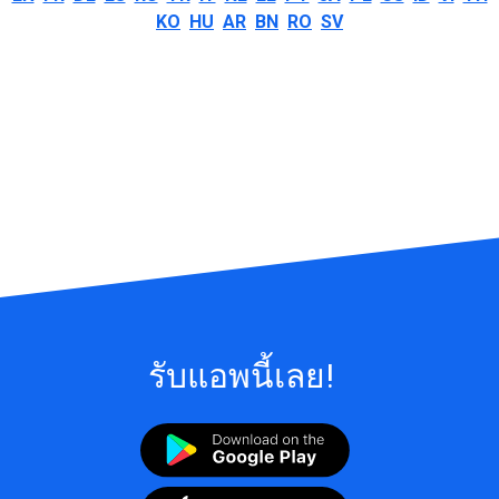
KO
HU
AR
BN
RO
SV
รับแอพนี้เลย!