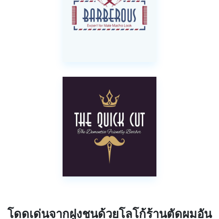
โดดเด่นจากฝูงชนด้วยโลโก้ร้านตัดผมอัน