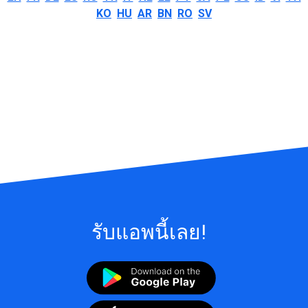
KO
HU
AR
BN
RO
SV
รับแอพนี้เลย!