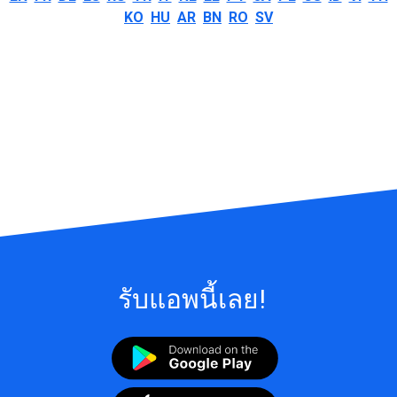
KO
HU
AR
BN
RO
SV
รับแอพนี้เลย!