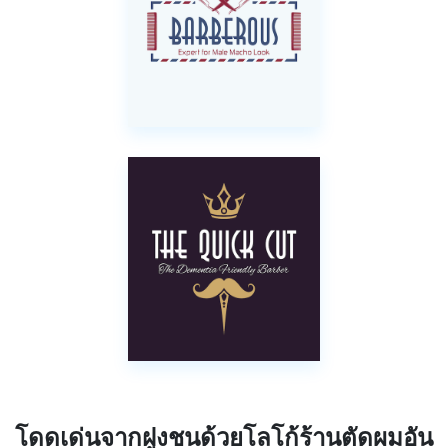
โดดเด่นจากฝูงชนด้วยโลโก้ร้านตัดผมอัน