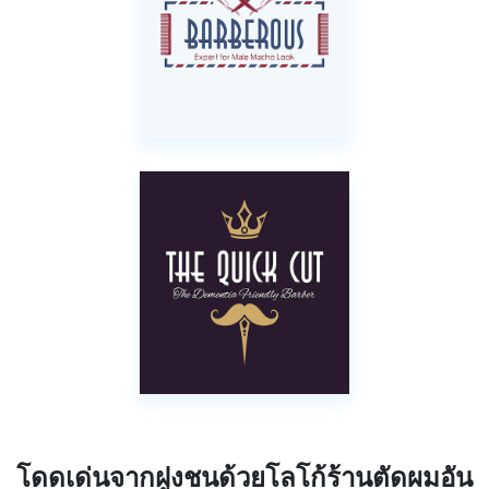
โดดเด่นจากฝูงชนด้วยโลโก้ร้านตัดผมอัน