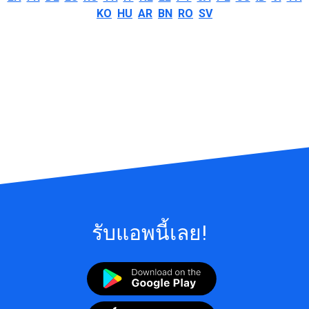
KO
HU
AR
BN
RO
SV
รับแอพนี้เลย!