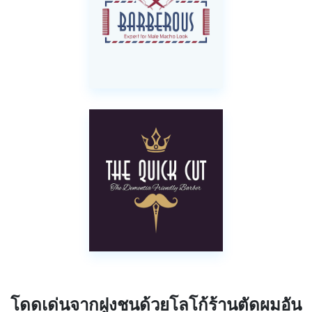
โดดเด่นจากฝูงชนด้วยโลโก้ร้านตัดผมอัน