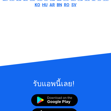
KO
HU
AR
BN
RO
SV
รับแอพนี้เลย!