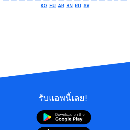
KO
HU
AR
BN
RO
SV
รับแอพนี้เลย!