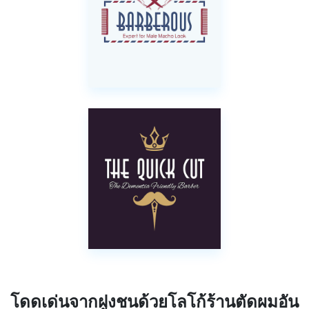
โดดเด่นจากฝูงชนด้วยโลโก้ร้านตัดผมอัน