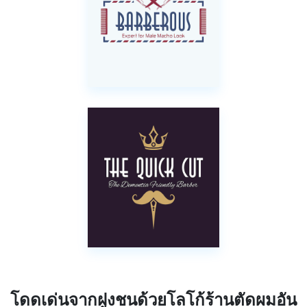
โดดเด่นจากฝูงชนด้วยโลโก้ร้านตัดผมอัน