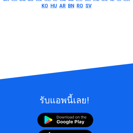
KO
HU
AR
BN
RO
SV
รับแอพนี้เลย!