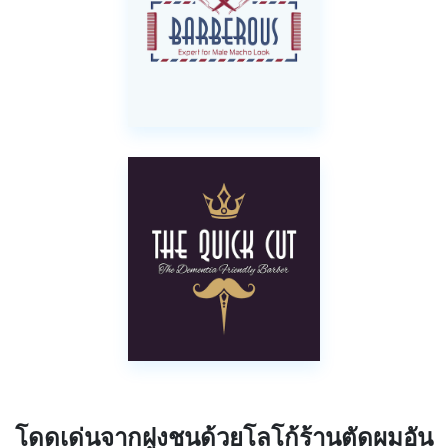
โดดเด่นจากฝูงชนด้วยโลโก้ร้านตัดผมอัน