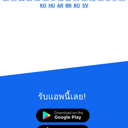
KO
HU
AR
BN
RO
SV
รับแอพนี้เลย!