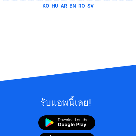
KO
HU
AR
BN
RO
SV
รับแอพนี้เลย!