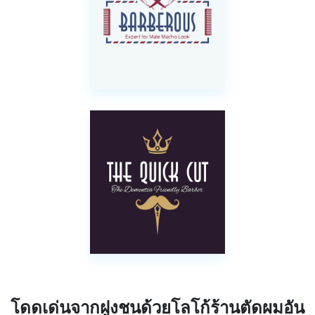
โดดเด่นจากฝูงชนด้วยโลโก้ร้านตัดผมอัน