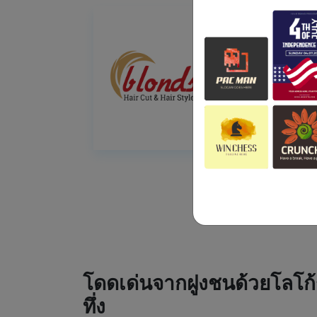
โดดเด่นจากฝูงชนด้วยโลโก้
ทึ่ง