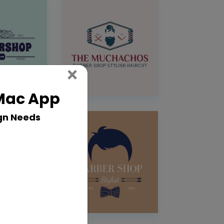
Close
×
 Mac App
gn Needs