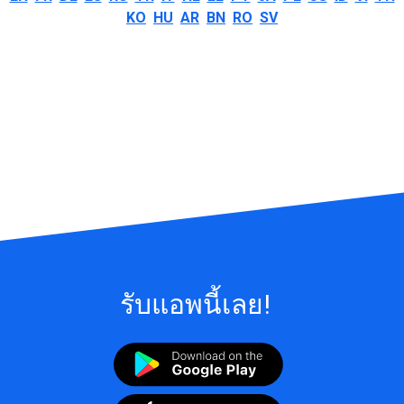
KO
HU
AR
BN
RO
SV
รับแอพนี้เลย!