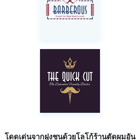
โดดเด่นจากฝูงชนด้วยโลโก้ร้านตัดผมอัน