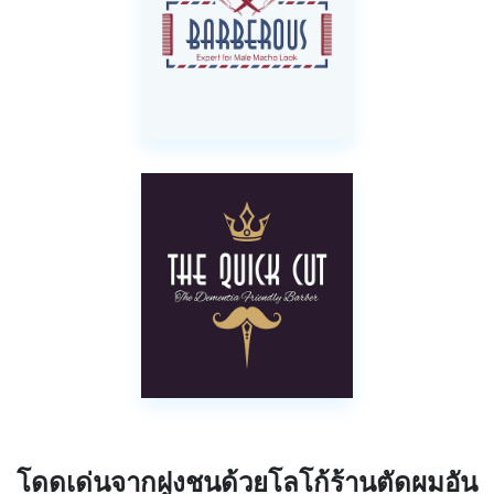
โดดเด่นจากฝูงชนด้วยโลโก้ร้านตัดผมอัน