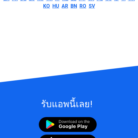
KO
HU
AR
BN
RO
SV
รับแอพนี้เลย!