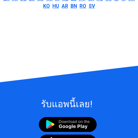
KO
HU
AR
BN
RO
SV
รับแอพนี้เลย!