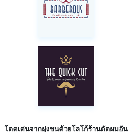
โดดเด่นจากฝูงชนด้วยโลโก้ร้านตัดผมอัน