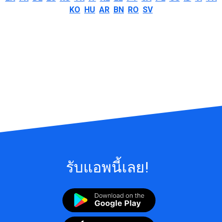
KO
HU
AR
BN
RO
SV
รับแอพนี้เลย!