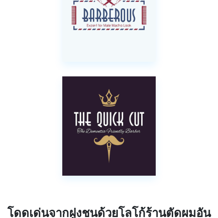
โดดเด่นจากฝูงชนด้วยโลโก้ร้านตัดผมอัน