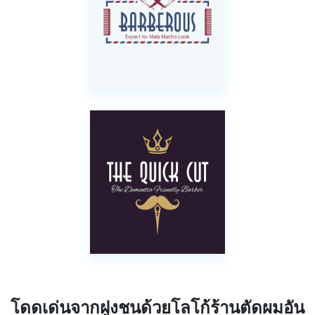
โดดเด่นจากฝูงชนด้วยโลโก้ร้านตัดผมอัน