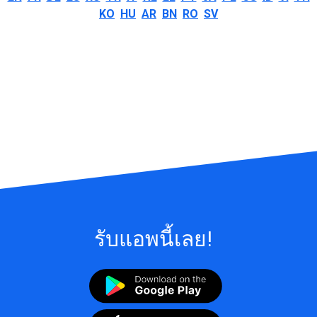
KO
HU
AR
BN
RO
SV
รับแอพนี้เลย!