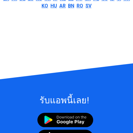
KO
HU
AR
BN
RO
SV
รับแอพนี้เลย!