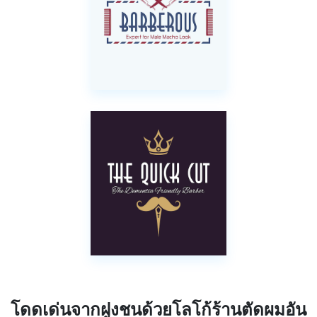
โดดเด่นจากฝูงชนด้วยโลโก้ร้านตัดผมอัน