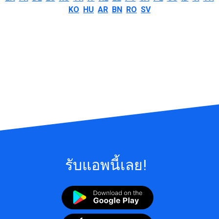
KO
HU
AR
BN
RO
SV
รับแอพนี้เลย!