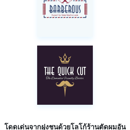
โดดเด่นจากฝูงชนด้วยโลโก้ร้านตัดผมอัน