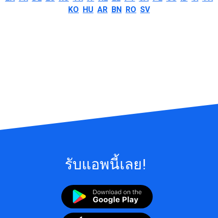
KO
HU
AR
BN
RO
SV
รับแอพนี้เลย!