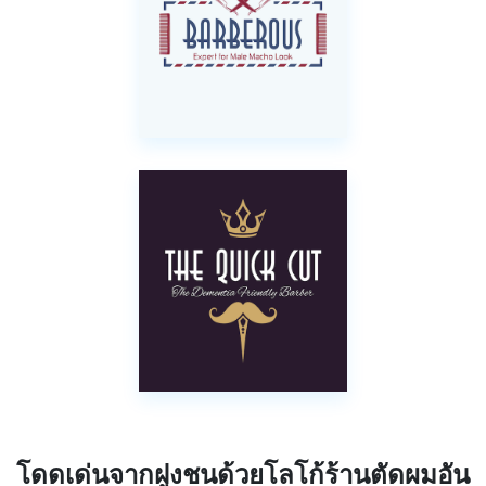
โดดเด่นจากฝูงชนด้วยโลโก้ร้านตัดผมอัน