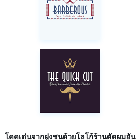
โดดเด่นจากฝูงชนด้วยโลโก้ร้านตัดผมอัน