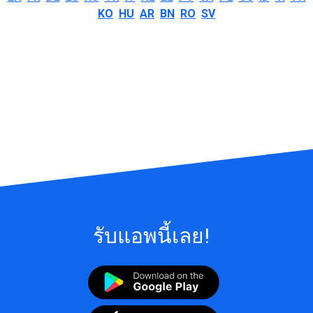
KO
HU
AR
BN
RO
SV
รับแอพนี้เลย!