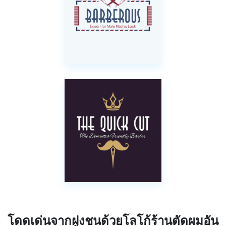
โดดเด่นจากฝูงชนด้วยโลโก้ร้านตัดผมอัน