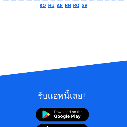
KO
HU
AR
BN
RO
SV
รับแอพนี้เลย!