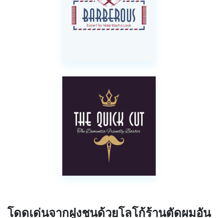
โดดเด่นจากฝูงชนด้วยโลโก้ร้านตัดผมอัน