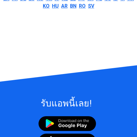
KO
HU
AR
BN
RO
SV
รับแอพนี้เลย!