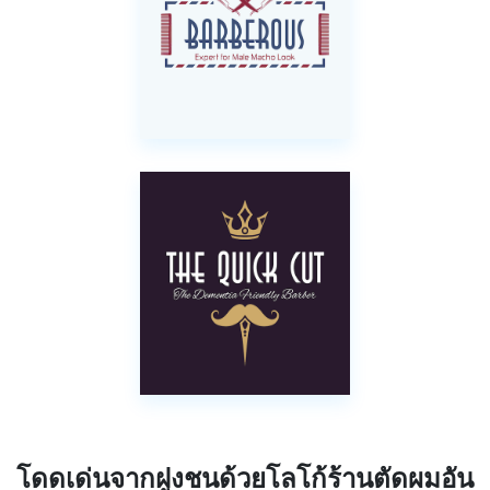
โดดเด่นจากฝูงชนด้วยโลโก้ร้านตัดผมอัน