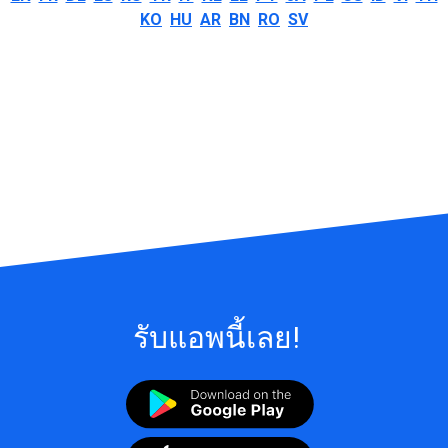
KO
HU
AR
BN
RO
SV
รับแอพนี้เลย!