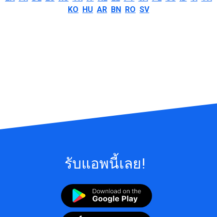
KO
HU
AR
BN
RO
SV
รับแอพนี้เลย!