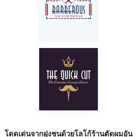
โดดเด่นจากฝูงชนด้วยโลโก้ร้านตัดผมอัน