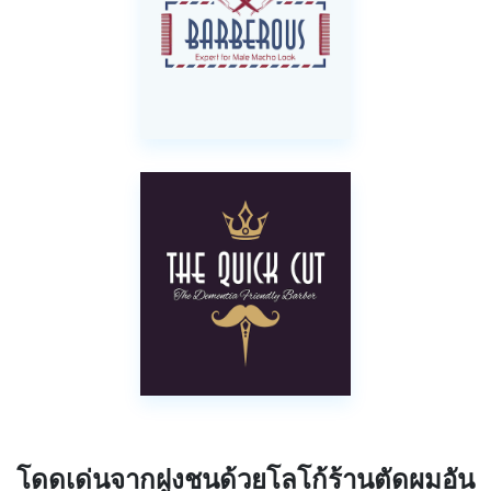
โดดเด่นจากฝูงชนด้วยโลโก้ร้านตัดผมอัน