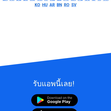
KO
HU
AR
BN
RO
SV
รับแอพนี้เลย!