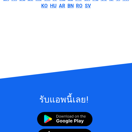
KO
HU
AR
BN
RO
SV
รับแอพนี้เลย!