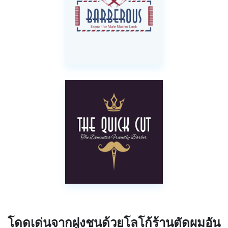
โดดเด่นจากฝูงชนด้วยโลโก้ร้านตัดผมอัน