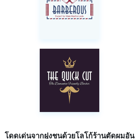
โดดเด่นจากฝูงชนด้วยโลโก้ร้านตัดผมอัน