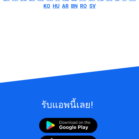
KO
HU
AR
BN
RO
SV
รับแอพนี้เลย!