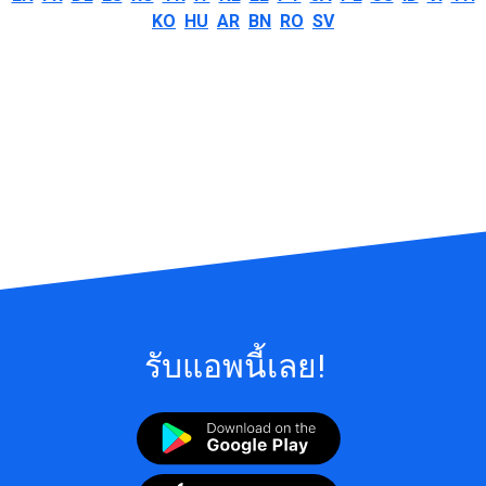
KO
HU
AR
BN
RO
SV
รับแอพนี้เลย!