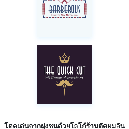
โดดเด่นจากฝูงชนด้วยโลโก้ร้านตัดผมอัน