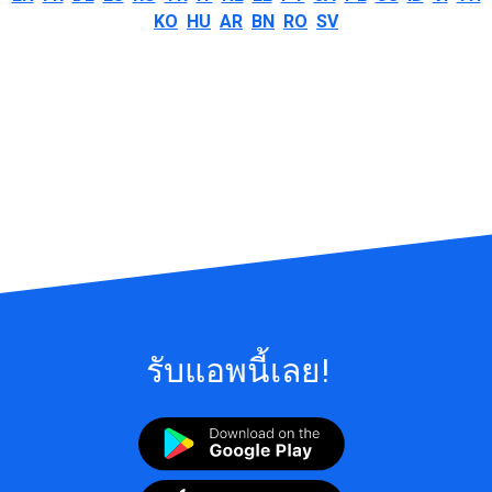
KO
HU
AR
BN
RO
SV
รับแอพนี้เลย!