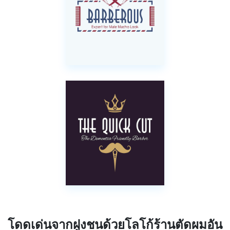
โดดเด่นจากฝูงชนด้วยโลโก้ร้านตัดผมอัน