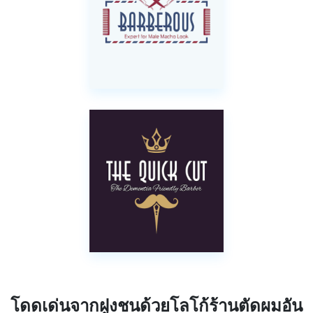
โดดเด่นจากฝูงชนด้วยโลโก้ร้านตัดผมอัน