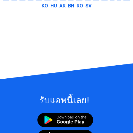
KO
HU
AR
BN
RO
SV
รับแอพนี้เลย!