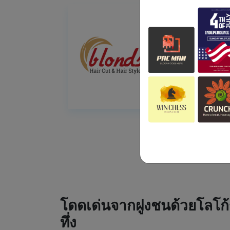
โดดเด่นจากฝูงชนด้วยโลโก้
ทึ่ง