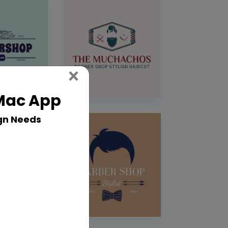
Close
×
 Mac App
gn Needs