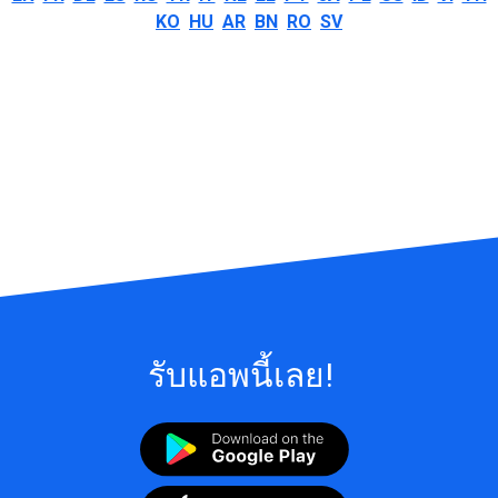
KO
HU
AR
BN
RO
SV
รับแอพนี้เลย!