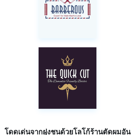
โดดเด่นจากฝูงชนด้วยโลโก้ร้านตัดผมอัน