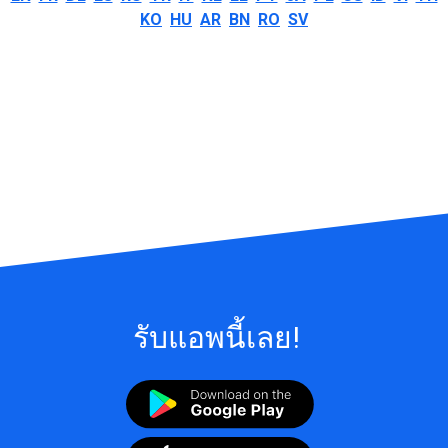
KO
HU
AR
BN
RO
SV
รับแอพนี้เลย!