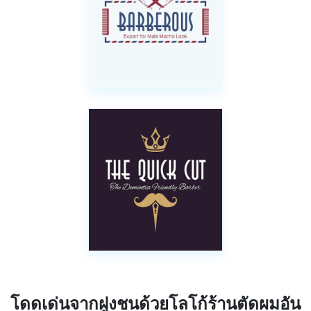
โดดเด่นจากฝูงชนด้วยโลโก้ร้านตัดผมอัน