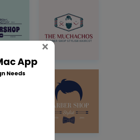
Close
×
 Mac App
gn Needs