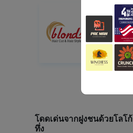
โดดเด่นจากฝูงชนด้วยโลโก้
ทึ่ง