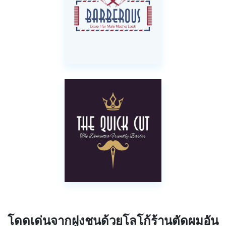
โดดเด่นจากฝูงชนด้วยโลโก้ร้านตัดผมอัน