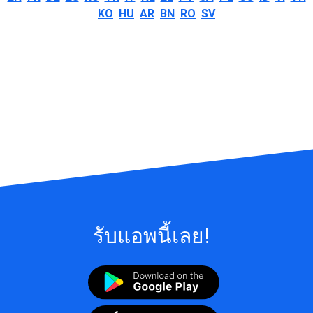
KO
HU
AR
BN
RO
SV
รับแอพนี้เลย!