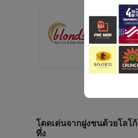
โดดเด่นจากฝูงชนด้วยโลโก้
ทึ่ง