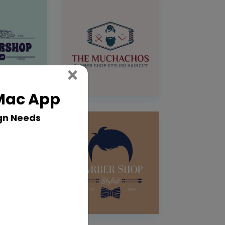
Close
×
 Mac App
gn Needs