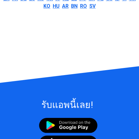
KO
HU
AR
BN
RO
SV
รับแอพนี้เลย!