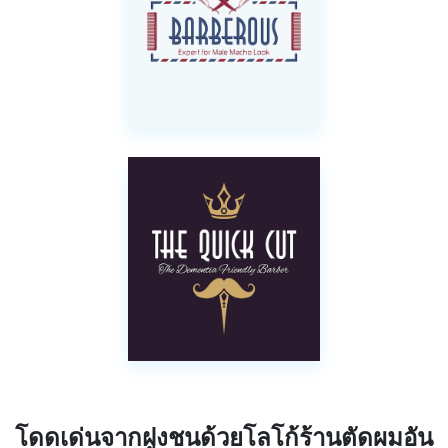
โดดเด่นจากฝูงชนด้วยโลโก้ร้านตัดผมอัน